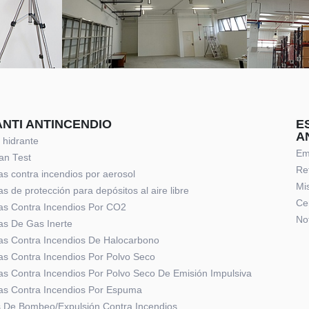
ANTI ANTINCENDIO
E
A
 hidrante
Em
an Test
Re
s contra incendios por aerosol
Mi
s de protección para depósitos al aire libre
Cer
as Contra Incendios Por CO2
Not
as De Gas Inerte
as Contra Incendios De Halocarbono
as Contra Incendios Por Polvo Seco
as Contra Incendios Por Polvo Seco De Emisión Impulsiva
as Contra Incendios Por Espuma
 De Bombeo/Expulsión Contra Incendios