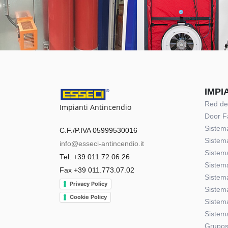
IMPI
Red de
Impianti Antincendio
Door F
Sistema
C.F./P.IVA 05999530016
Sistema
info@esseci-antincendio.it
Sistem
Tel. +39 011.72.06.26
Sistem
Fax +39 011.773.07.02
Sistem
Privacy Policy
Sistem
Cookie Policy
Sistem
Sistem
Grupos