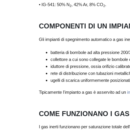
• IG‑541: 50% N
, 42% Ar, 8% CO
.
2
2
COMPONENTI DI UN IMPIA
Gli impianti di spegnimento automatico a gas iner
batteria di bombole ad alta pressione 200/
collettore a cui sono collegate le bombole co
iduttore di pressione, ossia orifizio calibra
rete di distribuzione con tubazioni metallic
ugelli di scarica uniformemente posizionat
Tipicamente l'impianto a gas è asservito ad un
i
COME FUNZIONANO I GAS 
I gas inerti funzionano per saturazione totale del