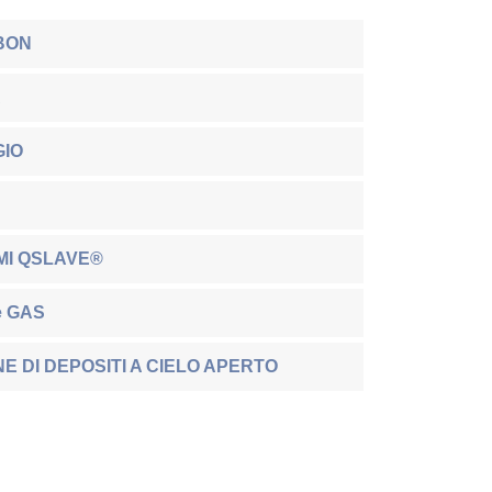
BON
A
GIO
MI QSLAVE®
e GAS
E DI DEPOSITI A CIELO APERTO