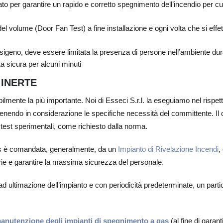
to per garantire un rapido e corretto spegnimento dell’incendio per cu
el volume (Door Fan Test) a fine installazione e ogni volta che si effet
igeno, deve essere limitata la presenza di persone nell’ambiente dur
ta sicura per alcuni minuti
 INERTE
ilmente la più importante. Noi di Esseci S.r.l. la eseguiamo nel rispe
enendo in considerazione le specifiche necessità del committente. Il cal
 test sperimentali, come richiesto dalla norma.
gas è comandata, generalmente, da un
Impianto di Rivelazione Incendi
,
rie e garantire la massima sicurezza del personale.
 ultimazione dell’impianto e con periodicità predeterminate, un particol
anutenzione degli impianti di spegnimento a gas
(al fine di garan