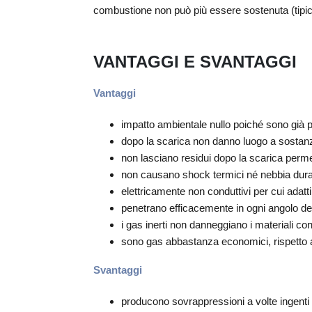
combustione non può più essere sostenuta (tipi
VANTAGGI E SVANTAGGI
Vantaggi
impatto ambientale nullo poiché sono già 
dopo la scarica non danno luogo a sostanz
non lasciano residui dopo la scarica perme
non causano shock termici né nebbia durant
elettricamente non conduttivi per cui adatti
penetrano efficacemente in ogni angolo del
i gas inerti non danneggiano i materiali co
sono gas abbastanza economici, rispetto a
Svantaggi
producono sovrappressioni a volte ingenti n