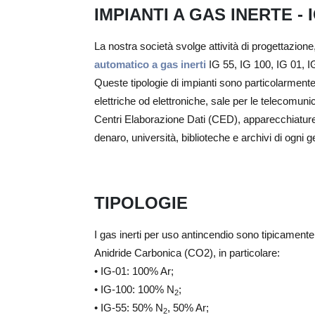
IMPIANTI A GAS INERTE - I
La nostra società svolge attività di progettazion
automatico a gas inerti
IG 55, IG 100, IG 01, I
Queste tipologie di impianti sono particolarmente 
elettriche od elettroniche, sale per le telecomunic
Centri Elaborazione Dati (CED), apparecchiature 
denaro, università, biblioteche e archivi di ogni ge
TIPOLOGIE
I gas inerti per uso antincendio sono tipicament
Anidride Carbonica (CO2), in particolare:
• IG‑01: 100% Ar;
• IG‑100: 100% N
;
2
• IG‑55: 50% N
, 50% Ar;
2