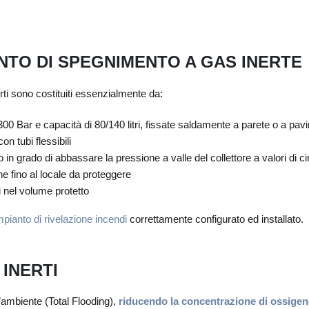
NTO DI SPEGNIMENTO A GAS INERTE
ti sono costituiti essenzialmente da:
300 Bar e capacità di 80/140 litri, fissate saldamente a parete o a pa
n tubi flessibili
to in grado di abbassare la pressione a valle del collettore a valori di c
he fino al locale da proteggere
i nel volume protetto
mpianto di rivelazione incendi
correttamente configurato ed installato.
INERTI
l’ambiente (Total Flooding),
riducendo la concentrazione di ossige